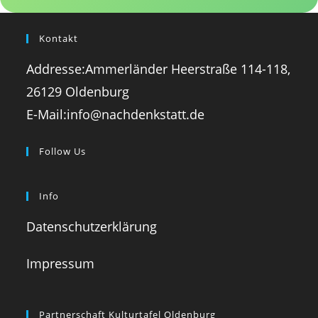
Kontakt
Addresse:
Ammerländer Heerstraße 114-118,
26129 Oldenburg
Opens
E-Mail:
info@nachdenkstatt.de
in
your
Follow Us
application
Opens
Opens
Opens
Opens
in
in
in
in
Info
a
a
a
a
Datenschutzerklärung
new
new
new
new
tab
tab
tab
tab
Impressum
Partnerschaft Kulturtafel Oldenburg