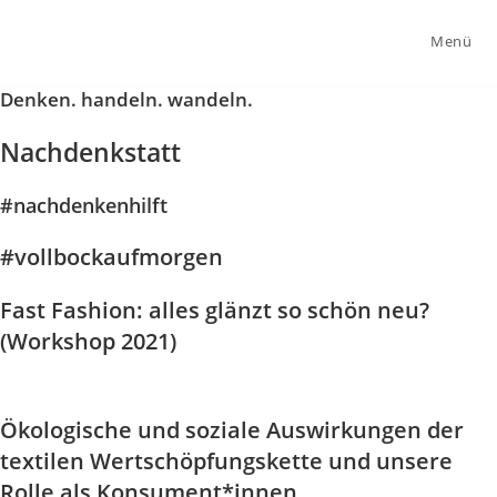
Zum
Inhalt
Menü
springen
Denken. handeln. wandeln.
Nach
denk
statt
#nachdenkenhilft
#vollbockaufmorgen
Fast Fashion: alles glänzt so schön neu?
(Workshop 2021)
Ökologische und soziale Auswirkungen der
textilen Wertschöpfungs­kette und unsere
Rolle als Konsument*innen